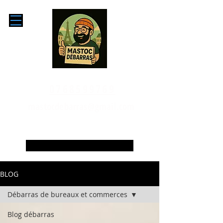
0768599769
mastocdebarras@gmail.com
Le blog du débarrasseur
BLOG
Débarras de bureaux et commerces
Blog débarras