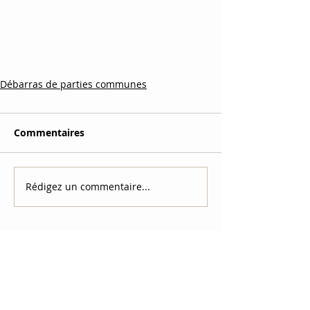
Débarras de parties communes
Commentaires
Rédigez un commentaire...
Tél.
07.68.59.97.69
Mail
mastocdebarras@gmail.com
Horaires Lun–Ven 8h–20h