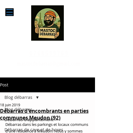
0768599769
mastocdebarras@gmail.com
Post
Blog débarras
18 juin 2019
Blog débarras
Débarras d'encombrants en parties
communes Meudon (92)
Débarras d'appartement
Débarras dans les parkings et locaux communs 
Débarras de cave et de boxes
d'une résidence à Meudon. Nous y sommes 