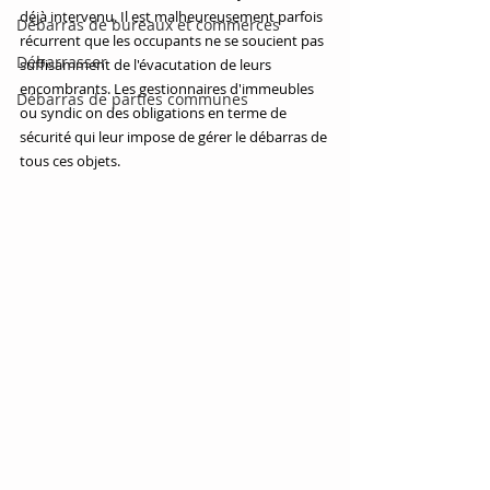
déjà intervenu. Il est malheureusement parfois 
Débarras de bureaux et commerces
récurrent que les occupants ne se soucient pas 
Débarrasser
suffisamment de l'évacutation de leurs 
encombrants. Les gestionnaires d'immeubles 
Débarras de parties communes
ou syndic on des obligations en terme de 
sécurité qui leur impose de gérer le débarras de 
tous ces objets.