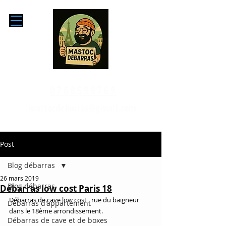
0768599769
mastocdebarras@gmail.com
Post
Blog débarras
26 mars 2019
Blog débarras
Débarras low cost Paris 18
Débarras de cave low cost , rue du baigneur 
Débarras d'appartement
dans le 18ème arrondissement.
Débarras de cave et de boxes