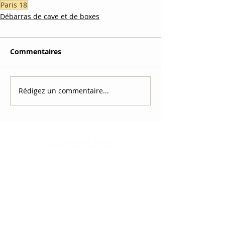
Paris 18
Débarras de cave et de boxes
Commentaires
Rédigez un commentaire...
Tél.
07.68.59.97.69
Mail
mastocdebarras@gmail.com
Horaires Lun–Ven 8h–20h
ZONES
Paris (1er → 20e)
Hauts-de-Seine (92)