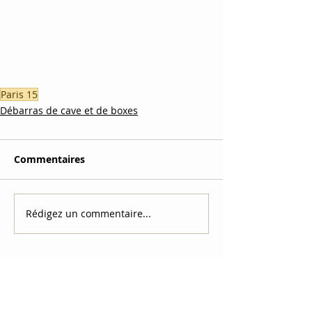
Paris 15
Débarras de cave et de boxes
Commentaires
Rédigez un commentaire...
Tél.
07.68.59.97.69
Mail
mastocdebarras@gmail.com