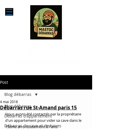
0768599769
mastocdebarras@gmail.com
Post
Blog débarras
4 mai 2018
Blog débarras
Débarras rue St-Amand paris 15
Nous avons été contactés par la propriétaire 
Débarras d'appartement
d'un appartement pour vider sa cave dans le 
Débarras de cave et de boxes
15ème arrondissement à Paris.