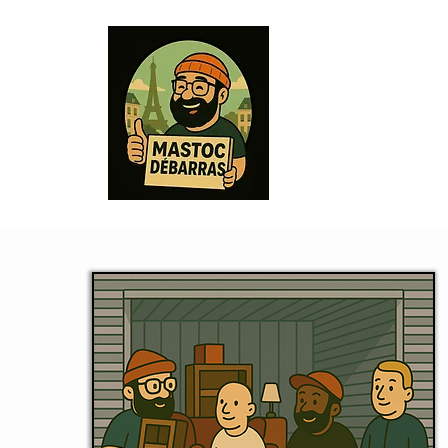
ACCUEIL
0768599