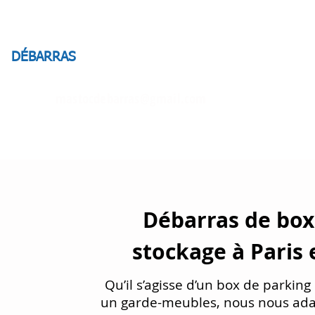
DÉBARRAS
ZONES
ENTREPRISES
AVIS
mastocdebarras@gmail.com
9 rue Clouet
769
Débarras de box
stockage
à Paris 
Qu’il s’agisse d’un box de parkin
un garde-meubles, nous nous ada