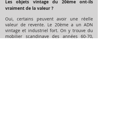
Les objets vintage du 20ème ont-ils
vraiment de la valeur ?
Oui, certains peuvent avoir une réelle
valeur de revente. Le 20ème a un ADN
vintage et industriel fort. On y trouve du
mobilier scandinave des années 60-70,
des pièces de design industriel, du
matériel hi-fi ancien, des vinyles de
qualité.
Focus sur les quartiers
du 20e
Belleville (rue de Belleville,
parc de Belleville)
Quartier populaire et cosmopolite,