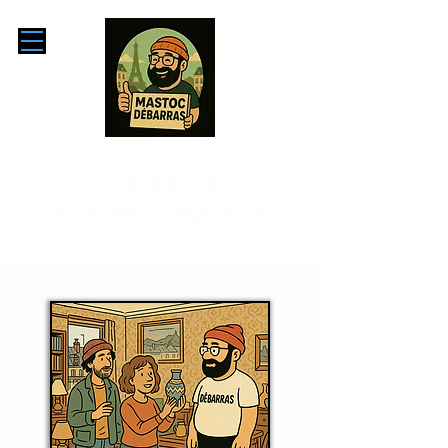
0768599769
mastocdebarras@gmail.com