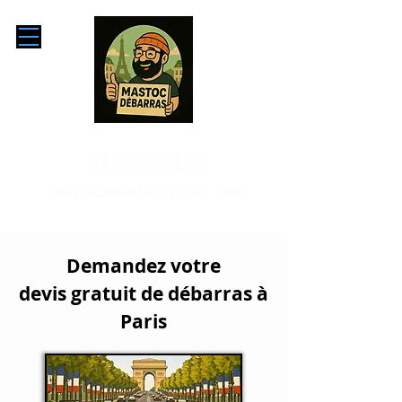
0768599769
mastocdebarras@gmail.com
Demandez votre
devis
gratuit de
débarras à
Paris