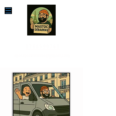
0768599769
mastocdebarras@gmail.com