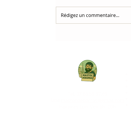
Rédigez un commentaire...
Tél.
07.68.59.97.69
Mail
mastocdebarras@gmail.com
Horaires Lun–Ven 8h–20h