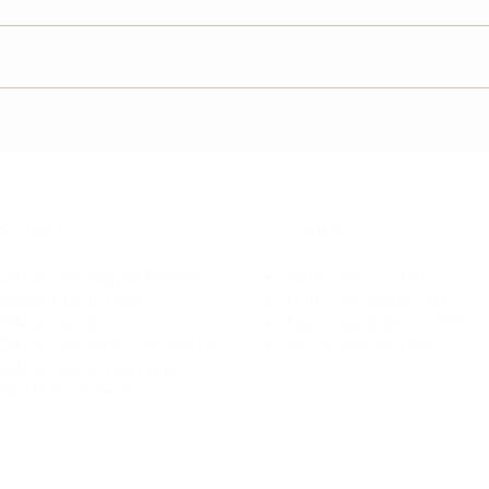
​SERVICES
ZONES
Débarras d’appartement
Paris (1er → 20e)
Débarras de cave
Hauts-de-Seine (92)
Débarras de box
Seine-Saint-Denis (93)
Débarras après succession
Val-de-Marne (94)
Débarras de bureaux
Obtenir un devis