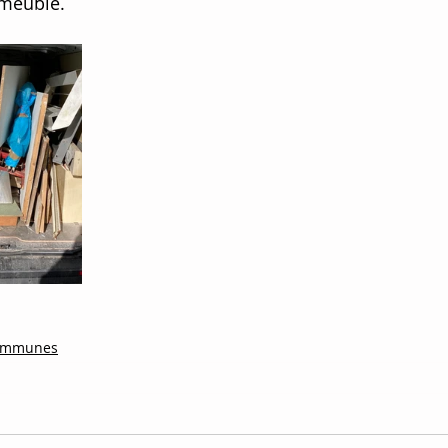
mmeuble.
communes