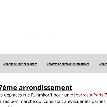
DÉBARRAS
ZONES
ENTREPRISES
AVIS
mastocdebarras@gmail.com
9 rue Clouet
769
Débarras de cave et de boxes
Débarras de bureaux et commerces
Débarr
17ème arrondissement
 déplacés rue Ruhmkorff pour un 
débarras à Paris 
barras bon marché qui consistait à évacuer les parti