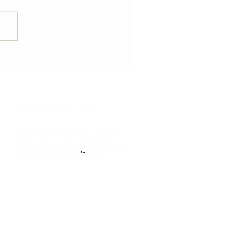
CONFIANCE ET LEGAL​
Avis clients (⭐⭐⭐⭐⭐ 40+ avis)
Assurances & engagements
Mentions légales
,
Politique de
confidentialité et CGV