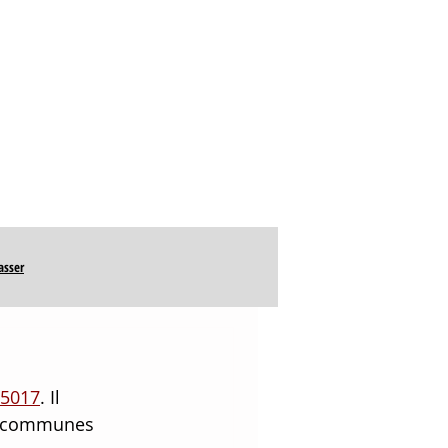
BLOG
DEVIS
 75015 PARIS
asser
75017
. Il 
es communes 