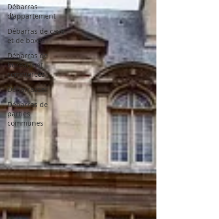
Débarras
d'appartement
Débarras de cave
et de boxes
Débarras de
bureaux et
commerces
Débarrasser
Débarras de
parties
communes