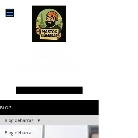
0768599769
mastocdebarras@gmail.com
Le blog du débarrasseur
BLOG
Blog débarras
Blog débarras